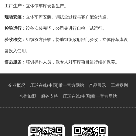
工厂生产
：立体停车库设备生产。
现场安装：
立体车库安装、调试全过程与客户配合沟通。
检验运行
：设备安装完毕，公司先进行自检、试运行。
验收移交
：组织双方验收，协助组织政府部门验收，立体停车库设
备投入使用。
售后服务
：培训操作人员，派专人对车库项目进行维护保养。
企业概况
压球在线(中国)唯一官方网站
产品展示
工程案列
合作加盟
服务支持
压球在线(中国)唯一官方网站