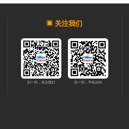
关注我们
扫一扫，关注我们
扫一扫，手机访问