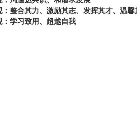
 观：沟通达共识、和谐求发展
 观：整合其力、激励其志、发挥其才、温馨
 观：学习致用、超越自我