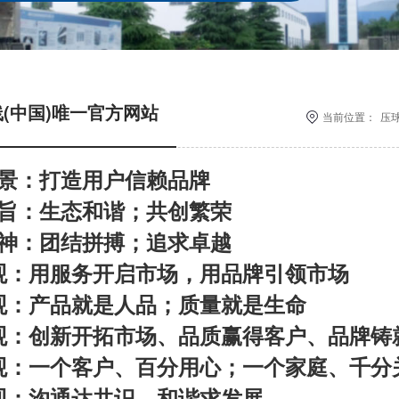
(中国)唯一官方网站
当前位置：
压
景：
打造用户信赖品牌
旨：生态和谐；共创繁荣
神：团结拼搏；追求卓越
 观：用服务开启市场，用品牌引领市场
 观：产品就是人品；质量就是生命
 观：创新开拓市场、品质赢得客户、品牌铸
 观：一个客户、百分用心；一个家庭、千分