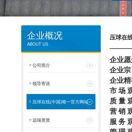
企业概况
压球在线
ABOUT US
企业愿
公司简介
企业宗
企业精
领导寄语
市 场
质 量
压球在线(中国)唯一官方网站
营 销
远瑞资质
服 务