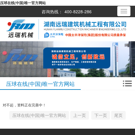
压球在线(中国)唯一官方网站
咨询热线：
400-8228-286
Toggle
navigati
压球在线(中国)唯一官方网站
对不起，资料正在完善中！
压球在线(中国)唯一官方网站
上一页
下一页
尾页