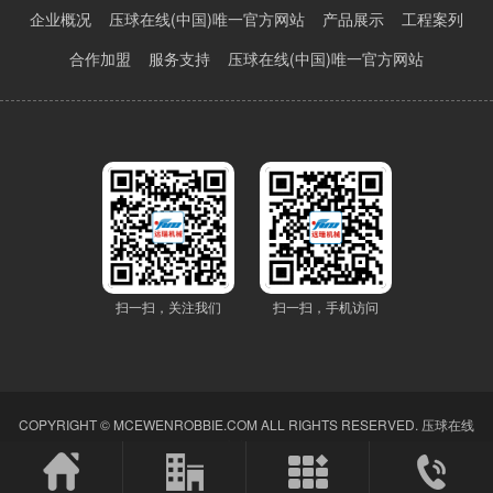
企业概况
压球在线(中国)唯一官方网站
产品展示
工程案列
合作加盟
服务支持
压球在线(中国)唯一官方网站
扫一扫，关注我们
扫一扫，手机访问
COPYRIGHT © MCEWENROBBIE.COM ALL RIGHTS RESERVED.
压球在线
(中国)唯一官方网站
版权所有