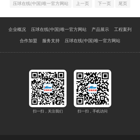
压球在线(中国)唯一官方网站
上一页
下一页
尾页
企业概况
压球在线(中国)唯一官方网站
产品展示
工程案列
合作加盟
服务支持
压球在线(中国)唯一官方网站
扫一扫，关注我们
扫一扫，手机访问