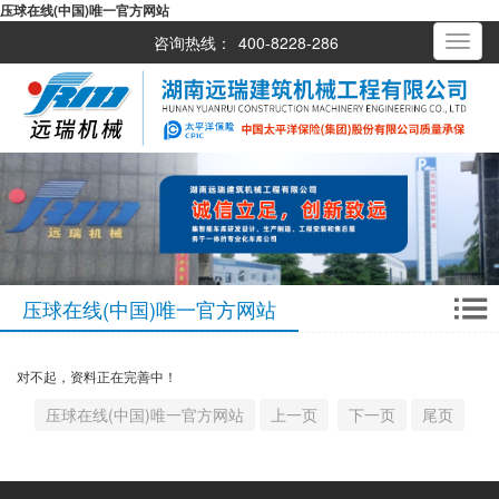
压球在线(中国)唯一官方网站
咨询热线：
400-8228-286
Toggle
navigati
压球在线(中国)唯一官方网站
对不起，资料正在完善中！
压球在线(中国)唯一官方网站
上一页
下一页
尾页