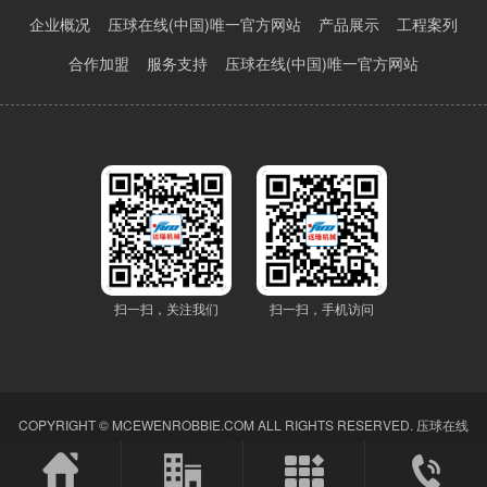
企业概况
压球在线(中国)唯一官方网站
产品展示
工程案列
合作加盟
服务支持
压球在线(中国)唯一官方网站
扫一扫，关注我们
扫一扫，手机访问
COPYRIGHT © MCEWENROBBIE.COM ALL RIGHTS RESERVED.
压球在线
(中国)唯一官方网站
版权所有