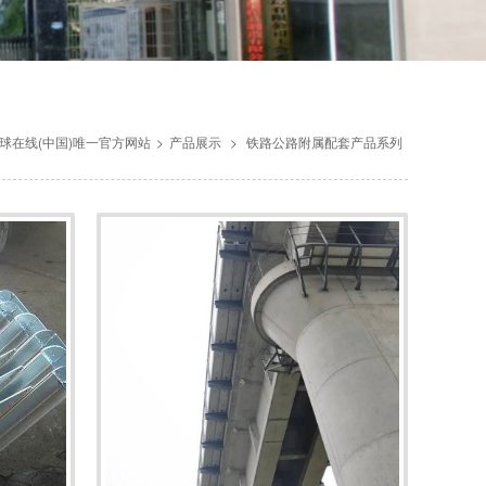
球在线(中国)唯一官方网站
>
产品展示
>
铁路公路附属配套产品系列