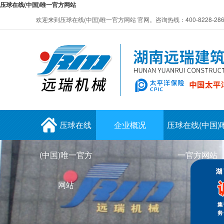
压球在线(中国)唯一官方网站
欢迎来到压球在线(中国)唯一官方网站 官网。咨询热线：400-8228-28
压球在线
企业概况
压球在线(中国)
(中国)唯一官方
一官方网站
网站