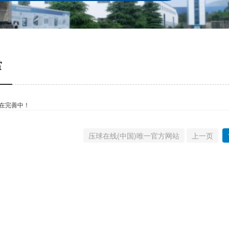
赏
在完善中！
压球在线(中国)唯一官方网站
上一页