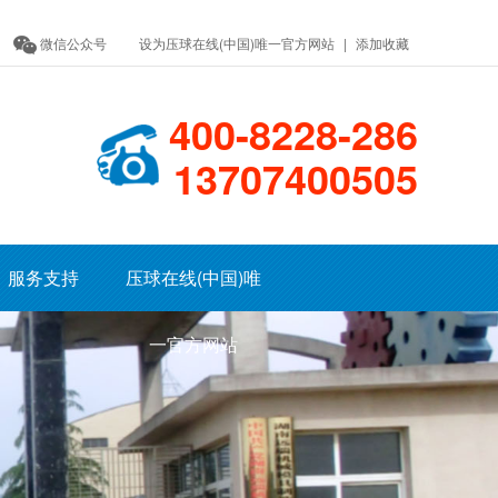
微信公众号
设为压球在线(中国)唯一官方网站
|
添加收藏
400-8228-286
13707400505
服务支持
压球在线(中国)唯
一官方网站