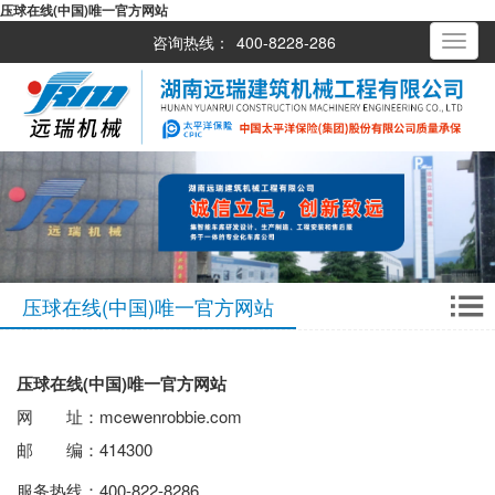
压球在线(中国)唯一官方网站
咨询热线：
400-8228-286
Toggle
navigati
压球在线(中国)唯一官方网站
压球在线(中国)唯一官方网站
网 址：mcewenrobbie.com
邮 编：414300
服务热线：400-822-8286