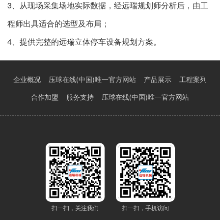
3、从现场采集场地实际数据，经远瑞规划师分析后，由工
程师出具适合的选型及布局；
4、提供完整的远瑞立体停车设备规划方案。
企业概况
压球在线(中国)唯一官方网站
产品展示
工程案列
合作加盟
服务支持
压球在线(中国)唯一官方网站
扫一扫，关注我们
扫一扫，手机访问