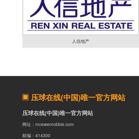
人信地产
压球在线(中国)唯一官方网站
压球在线(中国)唯一官方网站
网址：mcewenrobbie.com
邮编：414300