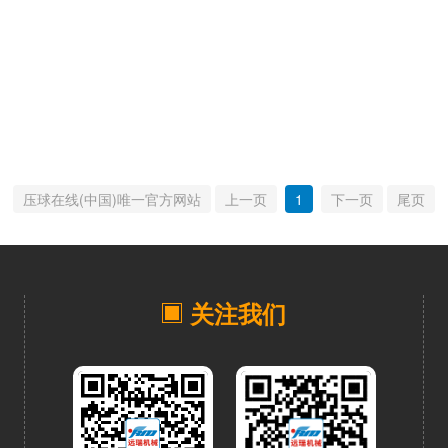
压球在线(中国)唯一官方网站
上一页
1
下一页
尾页
关注我们