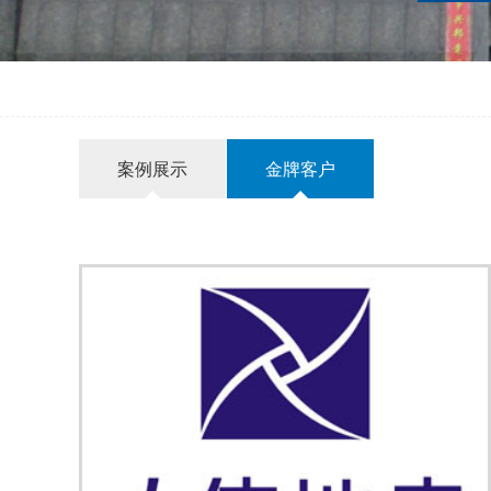
案例展示
金牌客户