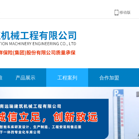
6
移动版
唯
产品展示
工程案列
合作加盟