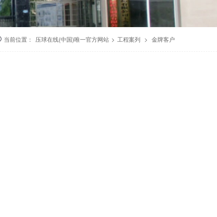
当前位置：
压球在线(中国)唯一官方网站
>
工程案列
>
金牌客户