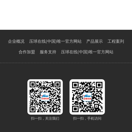
企业概况
压球在线(中国)唯一官方网站
产品展示
工程案列
合作加盟
服务支持
压球在线(中国)唯一官方网站
扫一扫，关注我们
扫一扫，手机访问