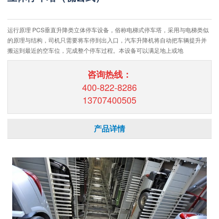
运行原理 PCS垂直升降类立体停车设备，俗称电梯式停车塔，采用与电梯类似
的原理与结构，司机只需要将车停到出入口，汽车升降机将自动把车辆提升并
搬运到最近的空车位，完成整个停车过程。本设备可以满足地上或地
咨询热线：
400-822-8286
13707400505
产品详情