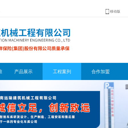
6
移动版
唯
产品展示
工程案列
合作加盟