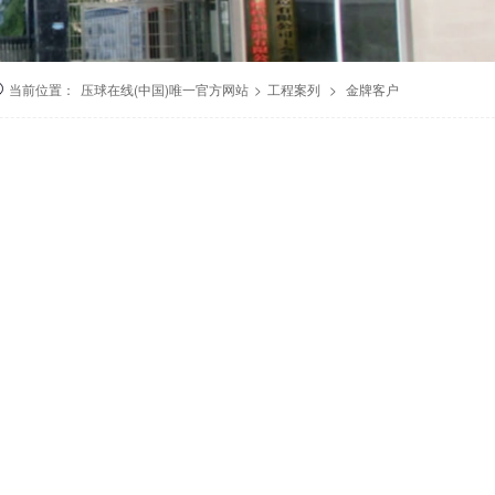
当前位置：
压球在线(中国)唯一官方网站
>
工程案列
>
金牌客户