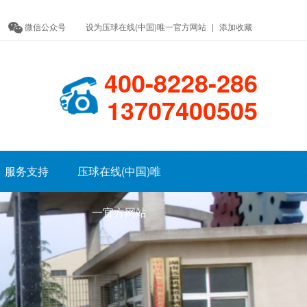
微信公众号
设为压球在线(中国)唯一官方网站
|
添加收藏
400-8228-286
13707400505
服务支持
压球在线(中国)唯
一官方网站