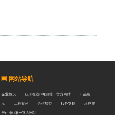
网站导航
企业概况
压球在线(中国)唯一官方网站
产品展
示
工程案列
合作加盟
服务支持
压球在
线(中国)唯一官方网站