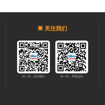
关注我们
扫一扫，关注我们
扫一扫，手机访问