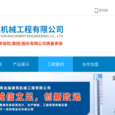
6
移动版
唯
产品展示
工程案列
合作加盟