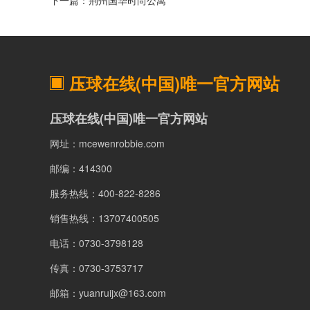
下一篇：
荆州国华时尚公寓
压球在线(中国)唯一官方网站
压球在线(中国)唯一官方网站
网址：mcewenrobbie.com
邮编：414300
服务热线：400-822-8286
销售热线：13707400505
电话：0730-3798128
传真：0730-3753717
邮箱：yuanruijx@163.com