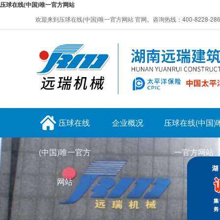
压球在线(中国)唯一官方网站
欢迎来到压球在线(中国)唯一官方网站 官网。咨询热线：400-8228-28
压球在线
企业概况
压球在线(中国)
(中国)唯一官方
一官方网站
网站