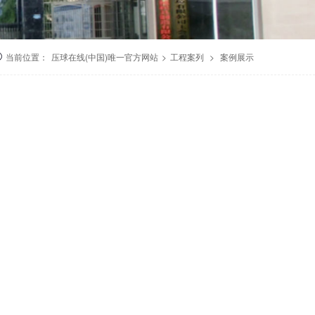
当前位置：
压球在线(中国)唯一官方网站
>
工程案列
>
案例展示