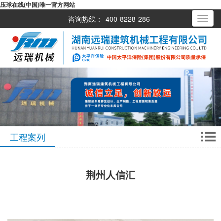
压球在线(中国)唯一官方网站
咨询热线：
400-8228-286
Toggle
navigati
工程案列
荆州人信汇